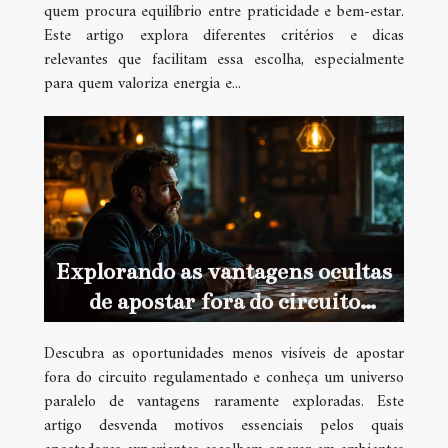
quem procura equilíbrio entre praticidade e bem-estar.
Este artigo explora diferentes critérios e dicas
relevantes que facilitam essa escolha, especialmente
para quem valoriza energia e...
Explorando as vantagens ocultas
de apostar fora do circuito
regulamentado
Descubra as oportunidades menos visíveis de apostar
fora do circuito regulamentado e conheça um universo
paralelo de vantagens raramente exploradas. Este
artigo desvenda motivos essenciais pelos quais