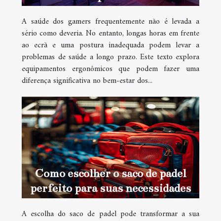
gamers
A saúde dos gamers frequentemente não é levada a
sério como deveria. No entanto, longas horas em frente
ao ecrã e uma postura inadequada podem levar a
problemas de saúde a longo prazo. Este texto explora
equipamentos ergonômicos que podem fazer uma
diferença significativa no bem-estar dos...
Como escolher o saco de padel
perfeito para suas necessidades
A escolha do saco de padel pode transformar a sua