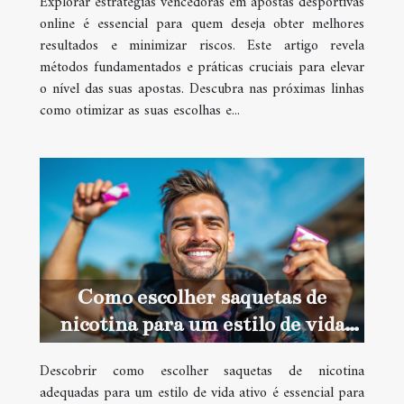
Explorar estratégias vencedoras em apostas desportivas
online é essencial para quem deseja obter melhores
resultados e minimizar riscos. Este artigo revela
métodos fundamentados e práticas cruciais para elevar
o nível das suas apostas. Descubra nas próximas linhas
como otimizar as suas escolhas e...
Como escolher saquetas de
nicotina para um estilo de vida
ativo?
Descobrir como escolher saquetas de nicotina
adequadas para um estilo de vida ativo é essencial para