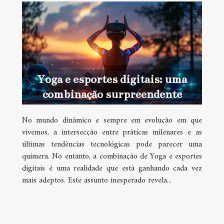
Yoga e esportes digitais: uma
combinação surpreendente
No mundo dinâmico e sempre em evolução em que
vivemos, a intersecção entre práticas milenares e as
últimas tendências tecnológicas pode parecer uma
quimera. No entanto, a combinação de Yoga e esportes
digitais é uma realidade que está ganhando cada vez
mais adeptos. Este assunto inesperado revela...