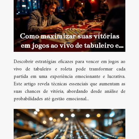
Como maximizar suas vitórias
em jogos ao vivo de tabuleiro e
roleta?
Descobrir estratégias eficazes para vencer em jogos ao
vivo de tabuleiro e roleta pode transformar cada
partida em uma experiência emocionante e lucrativa.
Este artigo revela técnicas essenciais que aumentam as
suas chances de vitória, abordando desde análise de
probabilidades até gestão emocional...