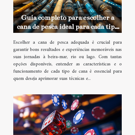
Guia completo para escolher a
cana de pesca ideal para cada tipo
de pesca
Escolher a cana de pesca adequada é crucial para
garantir bons resultados e experiências memoráveis nas
suas jornadas à beira-mar, rio ou lago. Com tantas
opções disponíveis, entender as características e o
funcionamento de cada tipo de cana é essencial para
quem deseja aprimorar suas técnicas e...