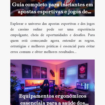
Guia completo para iniciantes em
apostas esportivas e jogos de
cassino online
Explorar o universo das apostas esportivas e dos jogos
de cassino online pode ser uma experiência
empolgante, cheia de oportunidades e desafios. Para
quem está começando agora, entender as regras,
estratégias e melhores práticas é essencial para evitar
erros comuns e obter melhores resultados....
Equipamentos ergonômicos
essenciais para a saúde dos