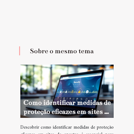
Sobre o mesmo tema
Como identificar medidas de
proteção eficazes em sites de
apostas?
Descobrir como identificar medidas de proteção