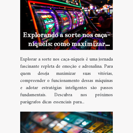
Explorando a sorte nos caça-
níqueis: como maximizar
suas vitórias?
Explorar a sorte nos caça-níqueis é uma jornada
fascinante repleta de emoção e adrenalina. Para
quem deseja maximizar suas vitórias,
compreender o funcionamento dessas máquinas
e adotar estratégias inteligentes são passos
fundamentais. Descubra nos próximos
parágrafos dicas essenciais para...