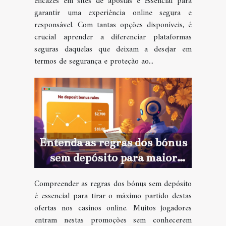
eficazes em sites de apostas é essencial para
garantir uma experiência online segura e
responsável. Com tantas opções disponíveis, é
crucial aprender a diferenciar plataformas
seguras daquelas que deixam a desejar em
termos de segurança e proteção ao...
Entenda as regras dos bónus
sem depósito para maior
proveito
Compreender as regras dos bónus sem depósito
é essencial para tirar o máximo partido destas
ofertas nos casinos online. Muitos jogadores
entram nestas promoções sem conhecerem