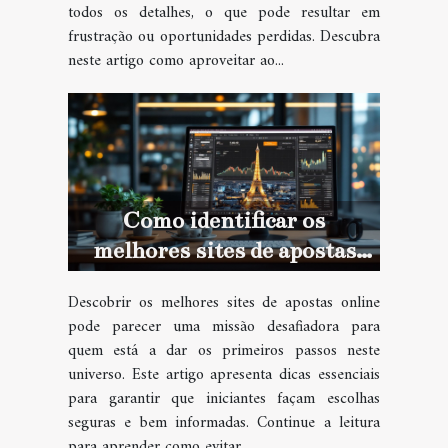
todos os detalhes, o que pode resultar em
frustração ou oportunidades perdidas. Descubra
neste artigo como aproveitar ao...
Como identificar os
melhores sites de apostas
online para iniciantes?
Descobrir os melhores sites de apostas online
pode parecer uma missão desafiadora para
quem está a dar os primeiros passos neste
universo. Este artigo apresenta dicas essenciais
para garantir que iniciantes façam escolhas
seguras e bem informadas. Continue a leitura
para aprender como evitar...