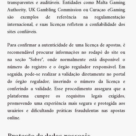
transparentes e auditáveis. Entidades como Malta Gaming
Authority, UK Gambling Commission ou Curaçao eGaming
são exemplos de referência na regulamentação
internacional, e suas licenças refletem a confiabilidade dos
sites confiáveis.
Para confirmar a autenticidade de uma licença de apostas, é
recomendável procurar informações no rodapé do site ou
na seção "Sobre", onde normalmente está disponível o
número do registro e o órgão regulador responsável. Em
seguida, pode-se realizar a validação diretamente no portal
do órgão regulador, inserindo o número da licença e
conferindo a validade. Esse procedimento assegura que a
plataforma cumpre os requisitos legais exigidos,
promovendo uma experiência mais segura e protegida aos
usuários e dificultando práticas fraudulentas nas apostas
online.
Proteção de dados pessoais