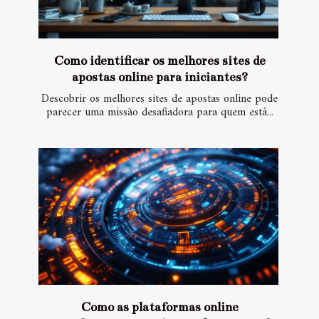
Como identificar os melhores sites de
apostas online para iniciantes?
Descobrir os melhores sites de apostas online pode
parecer uma missão desafiadora para quem está...
Como as plataformas online