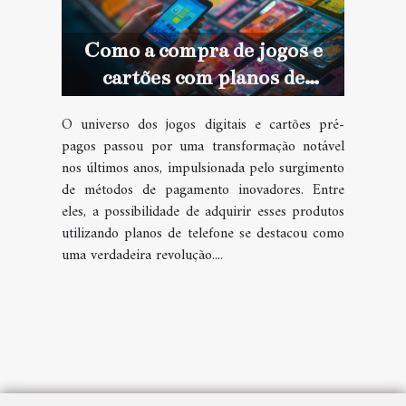
Como a compra de jogos e
cartões com planos de
telefone revolucionou o
O universo dos jogos digitais e cartões pré-
mercado?
pagos passou por uma transformação notável
nos últimos anos, impulsionada pelo surgimento
de métodos de pagamento inovadores. Entre
eles, a possibilidade de adquirir esses produtos
utilizando planos de telefone se destacou como
uma verdadeira revolução....