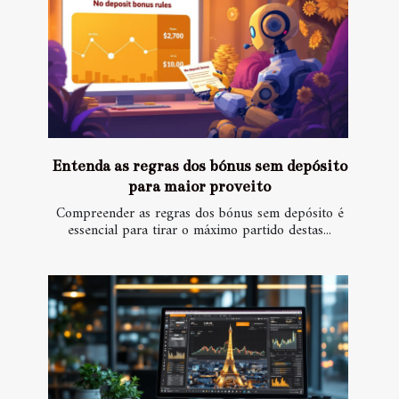
Entenda as regras dos bónus sem depósito
para maior proveito
Compreender as regras dos bónus sem depósito é
essencial para tirar o máximo partido destas...